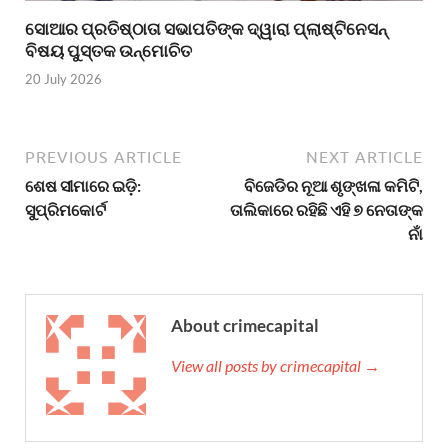
ସୋଆର ପ୍ରତିଷ୍ଠାତା ସଭାପତିଙ୍କ ଦ୍ୱାରା ପ୍ଲାଷ୍ଟିନେସନ୍
ବିଷୟ ପୁସ୍ତକ ଉନ୍ମୋଚିତ
20 July 2026
PREVIOUS ARTICLE
NEXT ARTICLE
ଶେଷ ସୀମାରେ ଇଡ଼ି:
ବିଜେଡିର ନୂଆ ଶୃଙ୍ଖଳା କମିଟି,
ସୁପ୍ରିମକୋର୍ଟ
ତାଲିକାରେ ରହିଛି ଏହି ୭ ନେତାଙ୍କ
ନାଁ
About crimecapital
View all posts by crimecapital →