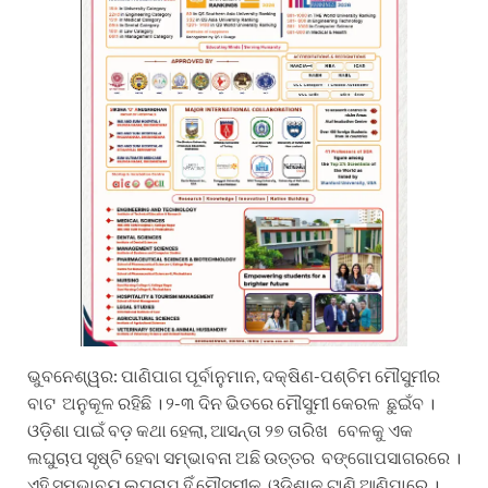
ଭୁବନେଶ୍ୱର: ପାଣିପାଗ ପୂର୍ବାନୁମାନ, ଦକ୍ଷିଣ-ପଶ୍ଚିମ ମୌସୁମୀର
ବାଟ ଅନୁକୂଳ ରହିଛି । ୨-୩ ଦିନ ଭିତରେ ମୌସୁମୀ କେରଳ ଛୁଇଁବ ।
ଓଡ଼ିଶା ପାଇଁ ବଡ଼ କଥା ହେଲା, ଆସନ୍ତା ୨୭ ତାରିଖ ବେଳକୁ ଏକ
ଲଘୁଚାପ ସୃଷ୍ଟି ହେବା ସମ୍ଭାବନା ଅଛି ଉତ୍ତର ବଙ୍ଗୋପସାଗରରେ ।
ଏହି ସମ୍ଭାବ୍ୟ ଲଘୁଚାପ ହିଁ ମୌସୁମୀକୁ ଓଡ଼ିଶାକୁ ଟାଣି ଆଣିପାରେ ।