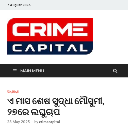
7 August 2026
MAIN MENU
ଅନ୍ୟାନ୍ୟ
ଏ ମାସ ଶେଷ ସୁଦ୍ଧା ମୌସୁମୀ,
୨୭ରେ ଲଘୁଚାପ
23 May 2025
-
by
crimecapital