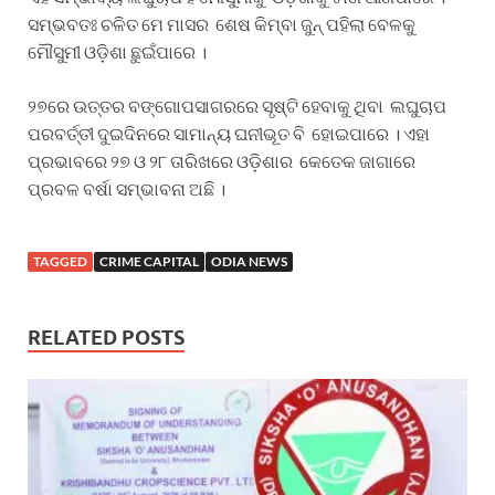
ସମ୍ଭବତଃ ଚଳିତ ମେ ମାସର ଶେଷ କିମ୍ବା ଜୁନ୍‌ ପହିଲା ବେଳକୁ
ମୌସୁମୀ ଓଡ଼ିଶା ଛୁଇଁପାରେ ।
୨୭ରେ ଉତ୍ତର ବଙ୍ଗୋପସାଗରରେ ସୃଷ୍ଟି ହେବାକୁ ଥିବା ଲଘୁଚାପ
ପରବର୍ତ୍ତୀ ଦୁଇଦିନରେ ସାମାନ୍ୟ ଘନୀଭୂତ ବି ହୋଇପାରେ । ଏହା
ପ୍ରଭାବରେ ୨୭ ଓ ୨୮ ତାରିଖରେ ଓଡ଼ିଶାର କେତେକ ଜାଗାରେ
ପ୍ରବଳ ବର୍ଷା ସମ୍ଭାବନା ଅଛି ।
TAGGED
CRIME CAPITAL
ODIA NEWS
RELATED POSTS