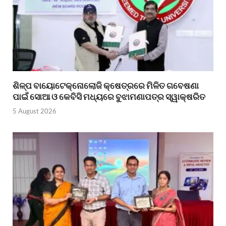
ଶିଳ୍ପ ବାୟୋଟେକ୍ନୋଲୋଜି କ୍ଷେତ୍ରରେ ମିଳିତ ଗବେଷଣା
ପାଇଁ ସୋଆ ଓ କେବିସି ମଧ୍ୟରେ ବୁଝାମଣାପତ୍ର ସ୍ୱାକ୍ଷରିତ
5 August 2026