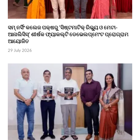
ସମ୍ ନର୍ସିଂ କଲେଜ ପକ୍ଷରୁ ‘ସିଷ୍ଟମାଟିକ୍ ରିଭ୍ୟୁ ଓ ମେଟା-
ଆନାଲିସିସ୍‌’ ଶୀର୍ଷକ ଫ୍ୟାକଲ୍ଟି ଡେଭେଲପ୍‌ମେଂଟ ପ୍ରୋଗ୍ରାମ
ଆୟୋଜିତ
29 July 2026