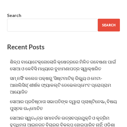
Search
SEARCH
Recent Posts
ଶିଳ୍ପ ବାୟୋଟେକ୍ନୋଲୋଜି କ୍ଷେତ୍ରରେ ମିଳିତ ଗବେଷଣା ପାଇଁ
ସୋଆ ଓ କେବିସି ମଧ୍ୟରେ ବୁଝାମଣାପତ୍ର ସ୍ୱାକ୍ଷରିତ
ସମ୍ ନର୍ସିଂ କଲେଜ ପକ୍ଷରୁ ‘ସିଷ୍ଟମାଟିକ୍ ରିଭ୍ୟୁ ଓ ମେଟା-
ଆନାଲିସିସ୍‌’ ଶୀର୍ଷକ ଫ୍ୟାକଲ୍ଟି ଡେଭେଲପ୍‌ମେଂଟ ପ୍ରୋଗ୍ରାମ
ଆୟୋଜିତ
ସୋଆର ପ୍ରତିଷ୍ଠାତା ସଭାପତିଙ୍କ ଦ୍ୱାରା ପ୍ଲାଷ୍ଟିନେସନ୍ ବିଷୟ
ପୁସ୍ତକ ଉନ୍ମୋଚିତ
ସୋଆର ସ୍ୱତନ୍ତ୍ର ସମାବର୍ତନ ଉତ୍ସବପ୍ରଯୁକ୍ତି ଓ କୃତ୍ରିମ
ବୁଦ୍ଧିମତା ଆଇନଗତ ବିଚାରର ବିକଳ୍ପ ହୋଇପାରିବ ନାହିଁ: ଓଡ଼ିଶା