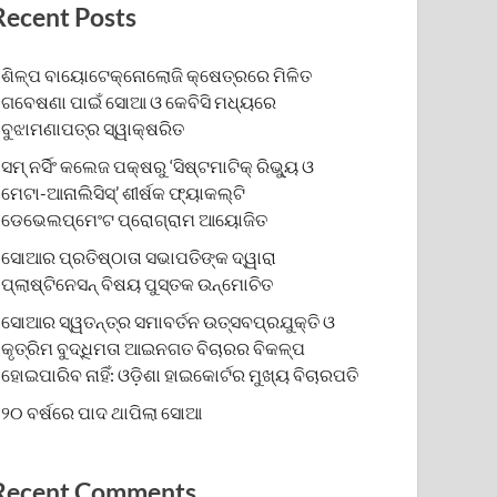
Recent Posts
ଶିଳ୍ପ ବାୟୋଟେକ୍ନୋଲୋଜି କ୍ଷେତ୍ରରେ ମିଳିତ
ଗବେଷଣା ପାଇଁ ସୋଆ ଓ କେବିସି ମଧ୍ୟରେ
ବୁଝାମଣାପତ୍ର ସ୍ୱାକ୍ଷରିତ
ସମ୍ ନର୍ସିଂ କଲେଜ ପକ୍ଷରୁ ‘ସିଷ୍ଟମାଟିକ୍ ରିଭ୍ୟୁ ଓ
ମେଟା-ଆନାଲିସିସ୍‌’ ଶୀର୍ଷକ ଫ୍ୟାକଲ୍ଟି
ଡେଭେଲପ୍‌ମେଂଟ ପ୍ରୋଗ୍ରାମ ଆୟୋଜିତ
ସୋଆର ପ୍ରତିଷ୍ଠାତା ସଭାପତିଙ୍କ ଦ୍ୱାରା
ପ୍ଲାଷ୍ଟିନେସନ୍ ବିଷୟ ପୁସ୍ତକ ଉନ୍ମୋଚିତ
ସୋଆର ସ୍ୱତନ୍ତ୍ର ସମାବର୍ତନ ଉତ୍ସବପ୍ରଯୁକ୍ତି ଓ
କୃତ୍ରିମ ବୁଦ୍ଧିମତା ଆଇନଗତ ବିଚାରର ବିକଳ୍ପ
ହୋଇପାରିବ ନାହିଁ: ଓଡ଼ିଶା ହାଇକୋର୍ଟର ମୁଖ୍ୟ ବିଚାରପତି
୨୦ ବର୍ଷରେ ପାଦ ଥାପିଲା ସୋଆ
Recent Comments