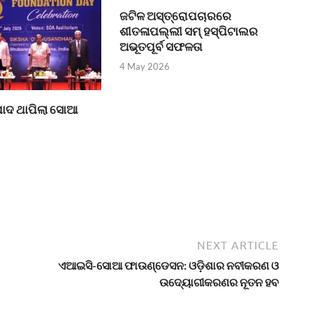
ଜଟିଳ ଅସ୍ତ୍ରୋପଚାରରେ
ଶୀତଳାପଲ୍ଲୀ ସମ୍ ହସ୍ପିଟାଲର
ଅଭୂତପୂର୍ବ ସଫଳତା
4 May 2026
ପାଦ ଥାପିଲା ସୋଆ
NEXT ARTICLE
ଏଆଇସି-ସୋଆ ଫାଉଣ୍ଡେସନ: ଓଡ଼ିଶାର ନବୀକରଣ ଓ
ଉଦ୍ୟୋଗୀକରଣର ନୂତନ ହବ