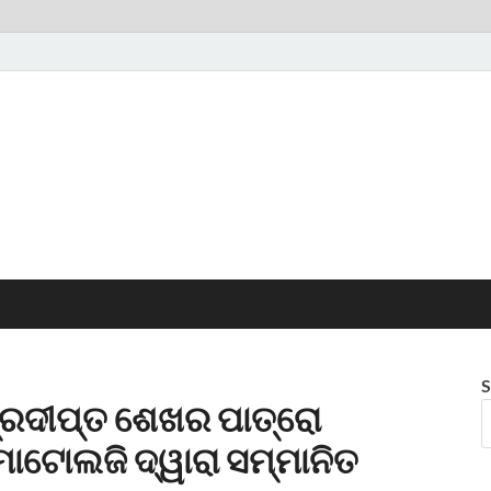
S
ପ୍ରଦୀପ୍ତ ଶେଖର ପାତ୍ରୋ
ୁମାଟୋଲଜି ଦ୍ୱାରା ସମ୍ମାନିତ