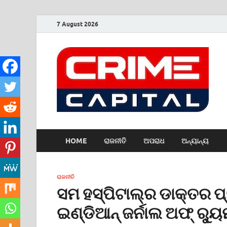
7 August 2026
HOME
ରାଜନୀତି
ଅପରାଧ
ଅନ୍ୟାନ୍ୟ
ରାଜନୀତି
ସମ ହସ୍ପିଟାଲ୍‌ର ଡାକ୍ତର 
ଇଣ୍ଡିଆନ୍ ଜର୍ନାଲ ଅଫ୍ ର‌୍ୟ