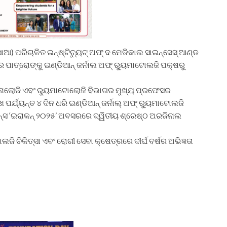
) ପରିଚାଳିତ ଇନ୍‌ଷ୍ଟିଚ୍ୟୁଟ୍ ଅଫ୍ ଦ ମେଡିକାଲ ସାଇନ୍‌ସେସ୍ ଆଣ୍ଡ
ପାତ୍ରୋଙ୍କୁ ଇଣ୍ଡିଆନ୍ ଜର୍ନାଲ ଅଫ୍ ର‌୍ୟୁମାଟୋଲଜି ପକ୍ଷରୁ
ୁନୋଲୋଜି ଏବଂ ର‌୍ୟୁମାଟୋଲୋଜି ବିଭାଗର ମୁଖ୍ୟ ପ୍ରଫେସର
ପର୍ଯ୍ୟନ୍ତ ୪ ଦିନ ଧରି ଇଣ୍ଡିଆନ୍ ଜର୍ନାଲ୍ ଅଫ୍ ର‌୍ୟୁମାଟୋଲଜି
ନ୍ସ ‘ଇରାକନ୍ ୨୦୨୫’ ଅବସରରେ ଦ୍ୱିତୀୟ ଶ୍ରେଷ୍ଠ ଅରଜିନାଲ
 ଚିକିତ୍ସା ଏବଂ ରୋଗୀ ସେବା କ୍ଷେତ୍ରରେ ଦୀର୍ଘ ବର୍ଷର ଅଭିଜ୍ଞତା