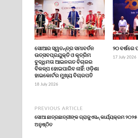
ସୋଆର ସ୍ୱତନ୍ତ୍ର ସମାବର୍ତନ
୨୦ ବର୍ଷରେ 
ଉତ୍ସବପ୍ରଯୁକ୍ତି ଓ କୃତ୍ରିମ
17 July 2026
ବୁଦ୍ଧିମତା ଆଇନଗତ ବିଚାରର
ବିକଳ୍ପ ହୋଇପାରିବ ନାହିଁ: ଓଡ଼ିଶା
ହାଇକୋର୍ଟର ମୁଖ୍ୟ ବିଚାରପତି
18 July 2026
PREVIOUS ARTICLE
ସୋଆ ଛାତ୍ରଛାତ୍ରୀଙ୍କ ଗ୍ରାଜୁଏସନ୍ କାର୍ଯ୍ୟକ୍ରମ ୨୦୨୫
ଅନୁଷ୍ଠିତ