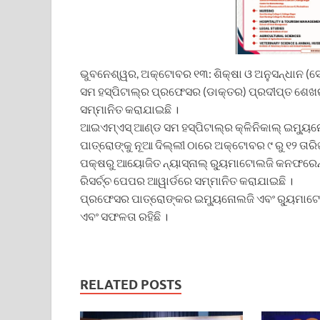
ଭୁବନେଶ୍ୱର, ଅକ୍ଟୋବର ୧୩: ଶିକ୍ଷା ଓ ଅନୁସନ୍ଧାନ (ସୋଆ
ସମ ହସ୍ପିଟାଲ୍‌ର ପ୍ରଫେସର (ଡାକ୍ତର) ପ୍ରଦୀପ୍ତ ଶେଖର 
ସମ୍ମାନିତ କରାଯାଇଛି ।
ଆଇଏମ୍‌ଏସ୍ ଆଣ୍ଡ ସମ ହସ୍ପିଟାଲ୍‌ର କ୍ଳିନିକାଲ୍ ଇମ୍ୟ
ପାତ୍ରୋଙ୍କୁ ନୂଆ ଦିଲ୍ଲୀ ଠାରେ ଅକ୍ଟୋବର ୯ ରୁ ୧୨ ତାରିଖ 
ପକ୍ଷରୁ ଆୟୋଜିତ ନ୍ୟାସ୍‌ନାଲ୍ ର‌୍ୟୁମାଟୋଲଜି କନଫରେ
ରିସର୍ଚ୍ଚ ପେପର ଆୱାର୍ଡରେ ସମ୍ମାନିତ କରାଯାଇଛି ।
ପ୍ରଫେସର ପାତ୍ରୋଙ୍କର ଇମ୍ୟୁନୋଲଜି ଏବଂ ର‌୍ୟୁମାଟୋଲଜି
ଏବଂ ସଫଳତା ରହିଛି ।
RELATED POSTS