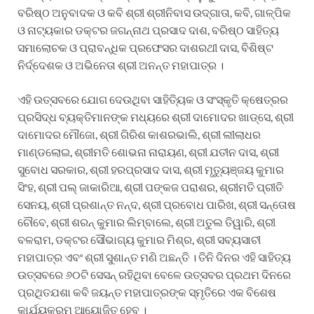
ବରିଷ୍ଠ ଅନୁବାଦକ ଓ କବି ଶ୍ରୀ ଶ୍ରୀନିବାସ ଉଦ୍‌ଗାତା, କବି, ଗାଳ୍ପିକ
ଓ ନାଟ୍ୟକାର ଡକ୍ଟର ଜଗନ୍ନାଥ ପ୍ରସାଦ ଦାଶ, ବରିଷ୍ଠ ସାହିତ୍ୟ
ସମାଲୋଚକ ଓ ପ୍ରାବନ୍ଧିକ ପ୍ରଫେସର ଦାଶରଥୀ ଦାସ, ବିଶିଷ୍ଟ
ନିର୍ଦ୍ଦେଶକ ଓ ଅଭିନେତା ଶ୍ରୀ ଅନନ୍ତ ମହାପାତ୍ର ।
ଏହି ଉତ୍ସବରେ ଯୋଗ ଦେଉଥିବା ସାହିତ୍ୟିକ ଓ ସଂସ୍କୃତି କ୍ଷେତ୍ରର
ପ୍ରସିଦ୍ଧ ବ୍ୟକ୍ତିମାନଙ୍କ ମଧ୍ୟରେ ଶ୍ରୀ ଦାମୋଦର ଖାଡ୍‌ସେ, ଶ୍ରୀ
ଦାମୋଦର ମୌଜୋ, ଶ୍ରୀ ଗିରିଶ କାଶରଭାଲି, ଶ୍ରୀ ଲୀଲାଧର
ମାଣ୍ଡଲୋଇ, ଶ୍ରୀମତି ଶୋଭନା ନାରାୟଣ, ଶ୍ରୀ ଯତୀନ ଦାସ, ଶ୍ରୀ
ସୁବୋଧ ସରକାର, ଶ୍ରୀ ହରପ୍ରସାଦ ଦାସ, ଶ୍ରୀ ମୃତ୍ୟୁଞ୍ଜୟ କୁମାର
ସିଂହ, ଶ୍ରୀ ପଲ୍ ଜାକାରିଆ, ଶ୍ରୀ ପଙ୍କଜ ପରାଶର, ଶ୍ରୀମତି ପ୍ରୀତି
ସେନୟ, ଶ୍ରୀ ପ୍ରଶାନ୍ତ ନନ୍ଦ, ଶ୍ରୀ ପ୍ରବୋଧ ପାରିଖ, ଶ୍ରୀ ସନ୍ତୋଷ
ଚୌବେ, ଶ୍ରୀ ଶରନ୍ କୁମାର ଲିମ୍ବାଲେ, ଶ୍ରୀ ଅତୁଲ ତିୱାରି, ଶ୍ରୀ
ବଳରାମ, ଡକ୍ଟର ସୌଭାଗ୍ୟ କୁମାର ମିଶ୍ର, ଶ୍ରୀ ସବ୍ୟସାଚୀ
ମହାପାତ୍ର ଏବଂ ଶ୍ରୀ ସୁଶାନ୍ତ ମଣି ଅଛନ୍ତି । ତିନି ଦିନର ଏହି ସାହିତ୍ୟ
ଉତ୍ସବରେ ୬୦ଟି ସେସନ୍ ରହିଥିବା ବେଳେ ଉତ୍ସବର ପ୍ରଥମ ଦିନରେ
ପ୍ରଥିତଯଶା କବି ଜୟନ୍ତ ମହାପାତ୍ରଙ୍କ ସ୍ମୃତିରେ ଏକ ବିଶେଷ
କାର୍ଯ୍ୟକ୍ରମ ଆୟୋଜିତ ହେବ ।