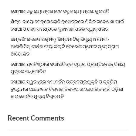
ସୋଆର ସବୁ କ୍ୟାମ୍ପସ ହେବ ସବୁଜ କ୍ୟାମ୍ପସ: କୁଳପତି
ଶିଳ୍ପ ବାୟୋଟେକ୍ନୋଲୋଜି କ୍ଷେତ୍ରରେ ମିଳିତ ଗବେଷଣା ପାଇଁ
ସୋଆ ଓ କେବିସି ମଧ୍ୟରେ ବୁଝାମଣାପତ୍ର ସ୍ୱାକ୍ଷରିତ
ସମ୍ ନର୍ସିଂ କଲେଜ ପକ୍ଷରୁ ‘ସିଷ୍ଟମାଟିକ୍ ରିଭ୍ୟୁ ଓ ମେଟା-
ଆନାଲିସିସ୍‌’ ଶୀର୍ଷକ ଫ୍ୟାକଲ୍ଟି ଡେଭେଲପ୍‌ମେଂଟ ପ୍ରୋଗ୍ରାମ
ଆୟୋଜିତ
ସୋଆର ପ୍ରତିଷ୍ଠାତା ସଭାପତିଙ୍କ ଦ୍ୱାରା ପ୍ଲାଷ୍ଟିନେସନ୍ ବିଷୟ
ପୁସ୍ତକ ଉନ୍ମୋଚିତ
ସୋଆର ସ୍ୱତନ୍ତ୍ର ସମାବର୍ତନ ଉତ୍ସବପ୍ରଯୁକ୍ତି ଓ କୃତ୍ରିମ
ବୁଦ୍ଧିମତା ଆଇନଗତ ବିଚାରର ବିକଳ୍ପ ହୋଇପାରିବ ନାହିଁ: ଓଡ଼ିଶା
ହାଇକୋର୍ଟର ମୁଖ୍ୟ ବିଚାରପତି
Recent Comments