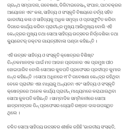
ଗ୍ରନ୍ଥ ସମ୍ପାଦନା, ଗବେଷଣା, ଡିଜିଟାଇଜେସନ୍‌, ସଂପାନ, ପାଠଚକ୍ରର
ଆୟୋଜନ ଏବଂ କଳା, ସାହିତ୍ୟ ଓ ସଂସ୍କୃତି ବିଷୟରେ ଚର୍ଚ୍ଚା ସହିତ
ଭାରତୀୟ କଳା ଓ ସାହିତ୍ୟକୁ ଅଧିକ ସମୃଦ୍ଧ ଓ ପ୍ରସ୍ଫୁଟିତ କରିବା
ଦିଗରେ କାର୍ଯ୍ୟ କରିବା ପ୍ରାଚୀନ୍‌ର ମୁଖ୍ୟ ଆଭିମୁଖ୍ୟ ବୋଲି ଏହି
କେନ୍ଦ୍ରର ମୁଖ୍ୟ ତଥା ସୋଆ ସାହିତ୍ୟ ଉତ୍ସବର ନିର୍ଦ୍ଦେଶିକା ତଥା
କ୍ୟୁରେଟର୍ ଡକ୍ଟର ଗାୟତ୍ରୀବାଳା ପଣ୍ଡା କହିଛନ୍ତି ।
ଏହି ଉତ୍ସବ ସାହିତ୍ୟ ଓ ସଂସ୍କୃତି କ୍ଷେତ୍ରର ବିଶିଷ୍ଟ
ଚିନ୍ତକମାନଙ୍କ ପାଇଁ ମତ ଆଦାନ ପ୍ରଦାନର ଏକ ପ୍ରମୁଖ ପୀଠ
ହୋଇପାରିବ ବୋଲି ସୋଆର କୁଳପତି ପ୍ରଫେସର ପ୍ରଦୀପ୍ତ କୁମାର
ନନ୍ଦ କହିଛନ୍ତି । ସୋଆ ଅଧିନରେ ୧୮ଟି ଗବେଷଣା କେନ୍ଦ୍ର ରହିଥିବା
ବେଳେ ପ୍ରାଚୀନ ଏହା ମଧ୍ୟରୁ ଅନ୍ୟତମ ଏବଂ ସାହିତ୍ୟ ଓ ସଂସ୍କୃତି
କ୍ଷେତ୍ରରେ ଅନେକ କାର୍ଯ୍ୟ ପ୍ରାଚୀନ୍ ମାଧ୍ୟମରେ କରାଯାଉଥିବା
ସୋଆ କୁଳପତି କହିଛନ୍ତି । ସାମ୍ବାଦିକ ସମ୍ମିଳନୀରେ ସୋଆ
ଛାତ୍ରମଙ୍ଗଳ ଡିନ୍ ପ୍ରଫେସର ଜ୍ୟୋତି ରଞ୍ଜନ ଦାସ ଉପସ୍ଥିତ
ଥିଲେ ।
ଚଳିତ ସୋଆ ସାହିତ୍ୟ ଉତ୍ସବର ଶୀର୍ଷକ ରହିଛି ‘ଭାରତୀୟ ସଂସ୍କୃତି,