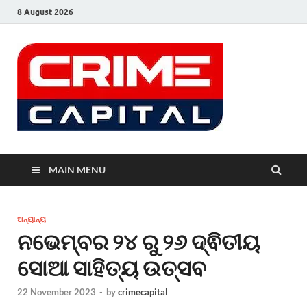
8 August 2026
MAIN MENU
ଅନ୍ୟାନ୍ୟ
ନଭେମ୍ବର ୨୪ ରୁ ୨୬ ଦ୍ଵିତୀୟ
ସୋଆ ସାହିତ୍ୟ ଉତ୍ସବ
22 November 2023
-
by
crimecapital