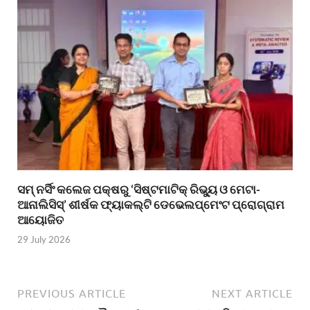
ସମ୍ ନର୍ସିଂ କଲେଜ ପକ୍ଷରୁ ‘ସିଷ୍ଟମାଟିକ୍ ରିଭ୍ୟୁ ଓ ମେଟା-
ଆନାଲିସିସ୍‌’ ଶୀର୍ଷକ ଫ୍ୟାକଲ୍ଟି ଡେଭେଲପ୍‌ମେଂଟ ପ୍ରୋଗ୍ରାମ
ଆୟୋଜିତ
29 July 2026
PREVIOUS ARTICLE
NEXT ARTICLE