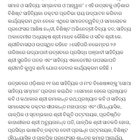
ସମାଜ ଓ ସାହିତ୍ୟ: ସମ୍ଭାବନା ଓ ଆହ୍ୱାନ’ । ଏହି ଉତ୍ସବକୁ ଓଡ଼ିଶାର
ବିଶିଷ୍ଟ ସାହିତ୍ୟିକା ଡକ୍ଟର ପ୍ରତିଭା ରାୟ ଉଦ୍‌ଘାଟନ କରିବାର
କାର୍ଯ୍ୟକ୍ରମ ଥିବା ବେଳେ ଏଥିରେ ସମାଜତତ୍ୱବିତ୍ ଓ ସମାଲୋଚକ
ପ୍ରଫେସର ଆଶିଷ ନନ୍ଦୀ, ବିଶିଷ୍ଟ ଅଭିନେତ୍ରୀ ଦିବ୍ୟା ଦତ, ସାହିତ୍ୟ
ଅକାଦେମୀର ଅଧ୍ୟକ୍ଷ ଶ୍ରୀ ମାଧବ କୌଶିକ ଓ ସଚିବ ଶ୍ରୀ କେ.
ଶ୍ରୀନିବାସରାଓ ଉପସ୍ଥିତ ରହିବେ । ସେହିପରି ନଭେମ୍ବର ୨୬
ତାରିଖରେ ଉଦ୍‌ଯାପନୀ ଉତ୍ସବରେ ପ୍ରସିଦ୍ଧ ପଞ୍ଜାବୀ ସାହିତ୍ୟିକ
ଶ୍ରୀ ସୁରଜିତ ପତର ଏବଂ ସାହିତ୍ୟ ଏକାଡେମୀର ଉପସଭାପତି
ଶ୍ରୀମତି କୁମୁଦ ଶର୍ମା ଯୋଗ ଦେବାର କାର୍ଯ୍ୟକ୍ରମ ରହିଛି ।
ଉତ୍ସବରେ ଓଡ଼ିଶାର ୧୧ ଜଣ ସାହିତ୍ୟିକ ଓ ମଂଚ ବିଶେଷଜ୍ଞଙ୍କୁ ‘ସୋଆ
ସାହିତ୍ୟ ସମ୍ମାନ’ ପ୍ରଦାନ କରାଯିବ । ସେମାନେ ହେଲେ ପ୍ରଖ୍ୟାତ
କବି ଓ କଥାକାର ଶ୍ରୀ ରମାକାନ୍ତ ରଥ,ପ୍ରଖ୍ୟାତ କବି ଓ ସାହିତ୍ୟ
ସମାଲୋଚକ ଡକ୍ଟର ସୀତାକାନ୍ତ ମହାପାତ୍ର ଏବଂ ଔପନ୍ୟାସିକ,
ଗାଳ୍ପିକ ଓ ସ୍ତମ୍ଭକାର ଶ୍ରୀ ବିଭୂତି ପଟ୍ଟନାୟକ, ପ୍ରତିଷ୍ଠିତ
କାହାଣୀକାର ଶ୍ରୀ ଅଚ୍ୟୁତାନନ୍ଦ ପତି, ଗାଳ୍ପିକ ଶ୍ରୀ ସାତକଡି ହୋତା,
ପ୍ରସିଦ୍ଧ ଭାଷାବିତ୍ ଡକ୍ଟର ଦେବୀ ପ୍ରସନ୍ନ ପଟ୍ଟନାୟକ, ବିଶିଷ୍ଟ
ଔପନ୍ୟାସିକ ଓ ଗାଳ୍ପିକ ପ୍ରଫେସର ଶାନ୍ତନୁ କୁମାର ଆଚାର୍ଯ୍ୟ,