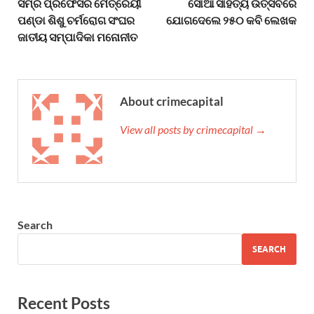
ସମ୍‌ର ପ୍ରଫେସର ମୈତ୍ରେୟୀ
ସୋଆ ସାହିତ୍ୟ ଉତ୍ସବରେ
ପଣ୍ଡା ଶିଶୁ ଚର୍ମରୋଗ ସଂଘର
ଯୋଗଦେଲେ ୨୫୦ କବି ଲେଖକ
ଜାତୀୟ ସମ୍ପାଦିକା ମନୋନୀତ
About crimecapital
View all posts by crimecapital →
Search
SEARCH
Recent Posts