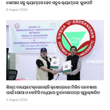
ସୋଆର ସବୁ କ୍ୟାମ୍ପସ ହେବ ସବୁଜ କ୍ୟାମ୍ପସ: କୁଳପତି
8 August 2026
ଶିଳ୍ପ ବାୟୋଟେକ୍ନୋଲୋଜି କ୍ଷେତ୍ରରେ ମିଳିତ ଗବେଷଣା
ପାଇଁ ସୋଆ ଓ କେବିସି ମଧ୍ୟରେ ବୁଝାମଣାପତ୍ର ସ୍ୱାକ୍ଷରିତ
5 August 2026