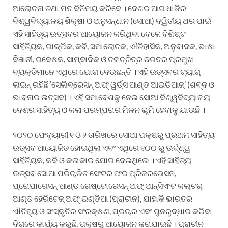
ଆଲୋଚନା ତଥା ମତ ବିନିମୟ କରିବେ । ଦେଶର ଆଗ ଧାଡିର
ବିଶ୍ୱବିଦ୍ୟାଳୟ ଶିକ୍ଷା ଓ ଅନୁସନ୍ଧାନ (ସୋଆ) ଦ୍ୱିତୀୟ ଥର ପାଇଁ
ଏହି ସାହିତ୍ୟ ଉତ୍ସବର ଆୟୋଜନ କରିଥିବା ବେଳେ ବିଶିଷ୍ଟ
ସାହିତ୍ୟିକ, ଗାଳ୍ପିକ, କବି, ସମାଲୋଚକ, ଐତିହାସିକ, ଅନୁବାଦକ, ଭାଷା
ବିଜ୍ଞାନୀ, ଗବେଷକ, ସାମ୍ବାଦିକ ଓ ଚଳଚ୍ଚିତ୍ର ଜଗତର ପ୍ରମୁଖ
ବ୍ୟକ୍ତିମାନେ ଏଥିରେ ଯୋଗ ଦେଉଛନ୍ତି । ଏହି ଉତ୍ସବର ଟ୍ୟାଗ୍
ଲାଇନ୍ ରହିଛି ‘ସେଲିବ୍ରେସନ୍ ଅଫ୍ ୱର୍ଡ୍ସ ଆଣ୍ଡ ଆଇଡିଆଜ୍‌’ (ଶବ୍ଦ ଓ
ଭାବନାର ଉତ୍ସବ) । ଏହି ସମାବେଶକୁ ନେଇ ସୋଆ ବିଶ୍ୱବିଦ୍ୟାଳୟ
ଦେଶର ସାହିତ୍ୟ ଓ କଳା ପରମ୍ପରାର ମିଳନ ଭୂମି ହେବାକୁ ଯାଉଛି ।
୨୦୨୦ ଫେବୃୟାରୀ ୧ ଓ ୨ ତାରିଖରେ ସୋଆ ପକ୍ଷରୁ ପ୍ରଥମ ସାହିତ୍ୟ
ଉତ୍ସବ ଆୟୋଜିତ ହୋଇଥିଲା ଏବଂ ଏଥିରେ ୧୦୦ ରୁ ଊର୍ଦ୍ଧ୍ୱ
ସାହିତ୍ୟିକ, କବି ଓ କଳାକାର ଯୋଗ ଦେଇଥିଲେ । ଏହି ସାହିତ୍ୟ
ଉତ୍ସବ ସୋଆ ପରିଚାଳିତ ସେଂଟର ଫର ପ୍ରିଜରଭେସନ,
ପ୍ରୋପାଗେସନ୍ ଆଣ୍ଡ ରେଷ୍ଟୋରେସନ୍ ଅଫ୍ ଆନ୍‌ସିଏଂଟ କଲ୍‌ଚର୍
ଆଣ୍ଡ ହେରିଟେଜ୍ ଅଫ୍ ଇଣ୍ଡିଆ (ପ୍ରାଚୀନ), ଯାହାକି ଭାରତର
ଐତିହ୍ୟ ଓ ସଂସ୍କୃତିର ସଂରକ୍ଷଣ, ପ୍ରଚାର ଏବଂ ପୁନରୁଦ୍ଧାର କରିବା
ଦିଗରେ କାର୍ଯ୍ୟ କରୁଛି, ପକ୍ଷରୁ ଆୟୋଜନ କରାଯାଇଛି । ପ୍ରାଚୀନ