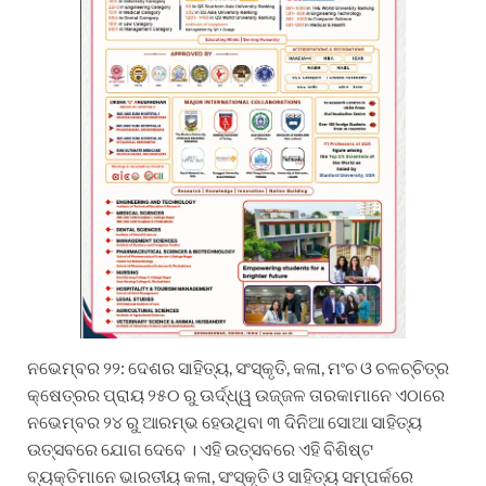
ନଭେମ୍ବର ୨୨: ଦେଶର ସାହିତ୍ୟ, ସଂସ୍କୃତି, କଳା, ମଂଚ ଓ ଚଳଚ୍ଚିତ୍ର
କ୍ଷେତ୍ରର ପ୍ରାୟ ୨୫୦ ରୁ ଊର୍ଦ୍ଧ୍ୱ ଉଜ୍ଜଳ ତାରକାମାନେ ଏଠାରେ
ନଭେମ୍ବର ୨୪ ରୁ ଆରମ୍ଭ ହେଉଥିବା ୩ ଦିନିଆ ସୋଆ ସାହିତ୍ୟ
ଉତ୍ସବରେ ଯୋଗ ଦେବେ । ଏହି ଉତ୍ସବରେ ଏହି ବିଶିଷ୍ଟ
ବ୍ୟକ୍ତିମାନେ ଭାରତୀୟ କଳା, ସଂସ୍କୃତି ଓ ସାହିତ୍ୟ ସମ୍ପର୍କରେ